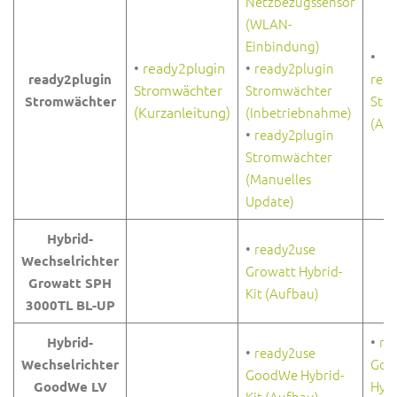
Netzbezugssensor
(WLAN-
Einbindung)
•
•
ready2plugin
•
ready2plugin
read
ready2plugin
Stromwächter
Stromwächter
Str
Stromwächter
(Kurzanleitung)
(Inbetriebnahme)
(Anl
•
ready2plugin
Stromwächter
(Manuelles
Update)
Hybrid-
•
ready2use
Wechselrichter
Growatt Hybrid-
Growatt SPH
Kit (Aufbau)
3000TL BL-UP
•
re
Hybrid-
•
ready2use
Goo
Wechselrichter
GoodWe Hybrid-
Hybr
GoodWe LV
Kit (Aufbau)