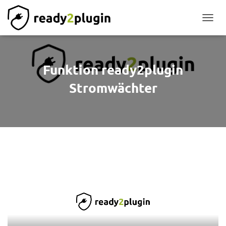
NAVIG
Funktion ready2plugin
Stromwächter