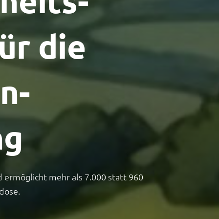
heits-
ür die
n-
ng
d ermöglicht mehr als 7.000 statt 960
dose.