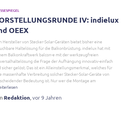
SSESPIEGEL
ORSTELLUNGSRUNDE IV: indielux
nd OEEX
n Hersteller von Stecker-Solar-Geräten bietet bisher eine
uchbare Haltelösung für die Balkonbrüstung. indielux hat mit
nem Balkonkraftwerk balcon-e mit der werkzeugfreien
versalhaltelösung die Frage der Aufhängung innovativ-einfach
 sicher gelöst. Das ist ein Alleinstellungsmerkmal, welches für
e massenhafte Verbreitung solcher Stecker-Solar-Geräte von
scheidender Bedeutung ist. Nur wer die Montage am
iterlesen
on
Redaktion
,
vor
9 Jahren