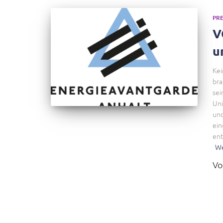
PRE
V
u
Kei
bra
sei
Uni
und
ein
ent
We
V