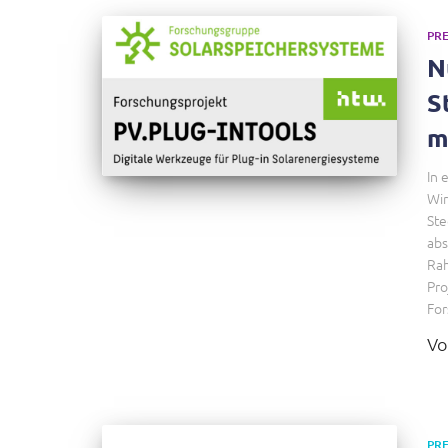
PRE
N
S
m
In 
Wir
Ste
abs
Rah
Pro
For
V
PRE