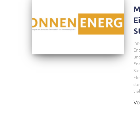
M
E
S
Inn
Ent
und
Ene
Ste
Ele
ste
vie
V