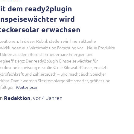
it dem ready2plugin
inspeisewächter wird
teckersolar erwachsen
ovationen. In dieser Rubrik stellen wir Ihnen aktuelle
wicklungen aus Wirtschaft und Forschung vor – Neue Produkte
 Ideen aus dem Bereich Erneuerbare Energien und
rgieeffizienz: Der ready2plugin-Einspeisewächter für
ckdoseneinspeisung erschließt die Kilowatt-Klasse, ersetzt
ktrofachkraft und Zählertausch – und macht auch Speicher
ckbar. Damit werden Steckersolargeräte smarter, größer und
lfältiger.
Weiterlesen
on
Redaktion
,
vor
4 Jahren