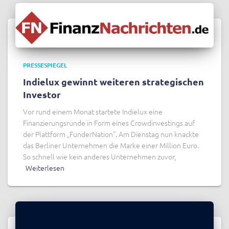
PRESSESPIEGEL
Indielux gewinnt weiteren strategischen
Investor
Vor rund einem Monat startete Indielux eine
Finanzierungsrunde in Form eines Crowdinvestings auf
der Plattform „FunderNation“. Am Dienstag nun knackte
das Berliner Unternehmen die Marke einer Million Euro.
So schnell wie kein anderes Unternehmen zuvor,
Weiterlesen