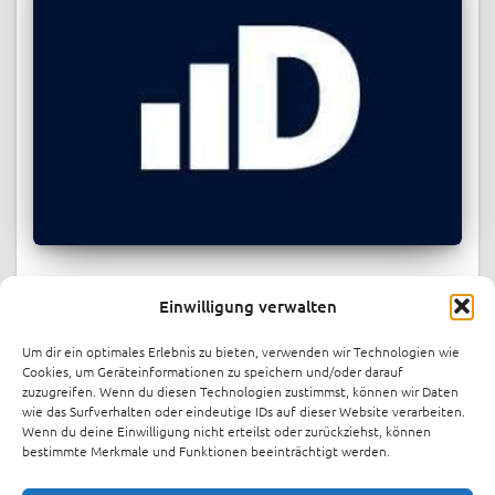
PRESSESPIEGEL
Einwilligung verwalten
Berlin energy startup indielux raises
over $1.1M in record-breaking
Um dir ein optimales Erlebnis zu bieten, verwenden wir Technologien wie
crowdfunding round
Cookies, um Geräteinformationen zu speichern und/oder darauf
zuzugreifen. Wenn du diesen Technologien zustimmst, können wir Daten
Berlin-based energy startup indielux has raised over €1
wie das Surfverhalten oder eindeutige IDs auf dieser Website verarbeiten.
Wenn du deine Einwilligung nicht erteilst oder zurückziehst, können
million through crowdinvesting platform FunderNation,
bestimmte Merkmale und Funktionen beeinträchtigt werden.
just one month after launching its funding round. The
company has now increased its target to €1.4 million.