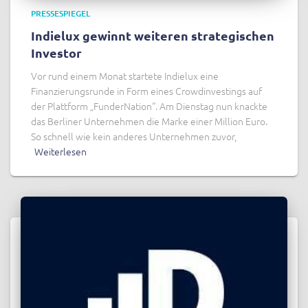
PRESSESPIEGEL
Indielux gewinnt weiteren strategischen
Investor
Vor rund einem Monat startete Indielux eine
Finanzierungsrunde in Form eines Crowdinvestings auf
der Plattform „FunderNation“. Am Dienstag nun knackte
das Berliner Unternehmen die Marke einer Million Euro.
So schnell wie kein anderes Unternehmen zuvor,
Weiterlesen