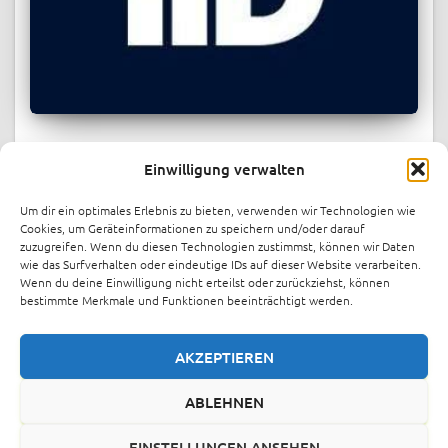
PRESSESPIEGEL
Einwilligung verwalten
Berlin energy startup indielux raises
over $1.1M in record-breaking
Um dir ein optimales Erlebnis zu bieten, verwenden wir Technologien wie
crowdfunding round
Cookies, um Geräteinformationen zu speichern und/oder darauf
zuzugreifen. Wenn du diesen Technologien zustimmst, können wir Daten
Berlin-based energy startup indielux has raised over €1
wie das Surfverhalten oder eindeutige IDs auf dieser Website verarbeiten.
Wenn du deine Einwilligung nicht erteilst oder zurückziehst, können
million through crowdinvesting platform FunderNation,
bestimmte Merkmale und Funktionen beeinträchtigt werden.
just one month after launching its funding round. The
company has now increased its target to €1.4 million.
Indielux offers patented cable
Weiterlesen
AKZEPTIEREN
ABLEHNEN
EINSTELLUNGEN ANSEHEN