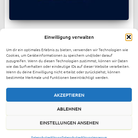
PRESSESPIEGEL
Einwilligung verwalten
Berlin energy startup indielux raises
over $1.1M in record-breaking
Um dir ein optimales Erlebnis zu bieten, verwenden wir Technologien wie
crowdfunding round
Cookies, um Geräteinformationen zu speichern und/oder darauf
zuzugreifen. Wenn du diesen Technologien zustimmst, können wir Daten
Berlin-based energy startup indielux has raised over €1
wie das Surfverhalten oder eindeutige IDs auf dieser Website verarbeiten.
Wenn du deine Einwilligung nicht erteilst oder zurückziehst, können
million through crowdinvesting platform FunderNation,
bestimmte Merkmale und Funktionen beeinträchtigt werden.
just one month after launching its funding round. The
company has now increased its target to €1.4 million.
Indielux offers patented cable
Weiterlesen
AKZEPTIEREN
ABLEHNEN
EINSTELLUNGEN ANSEHEN
IMPRESSUM
DATENSCHUTZERKLÄRUNG
ÜBER UNS
VIB
Datenschutzerklärung
Datenschutzerklärung
Impressum