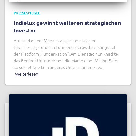
PRESSESPIEGEL
Indielux gewinnt weiteren strategischen
Investor
Vor rund einem Monat startete Indielux eine
Finanzierungsrunde in Form eines Crowdinvestings auf
der Plattform „FunderNation“. Am Dienstag nun knackte
das Berliner Unternehmen die Marke einer Million Euro.
So schnell wie kein anderes Unternehmen zuvor,
Weiterlesen