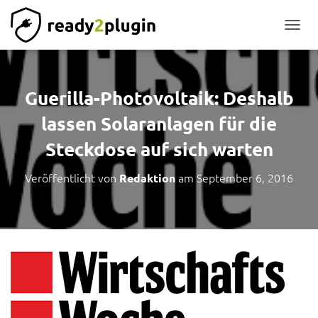
NAVIG
Guerilla-Photovoltaik: Deshalb
lassen Solaranlagen für die
Steckdose auf sich warten
Veröffentlicht von
am
September 6, 2016
Redaktion