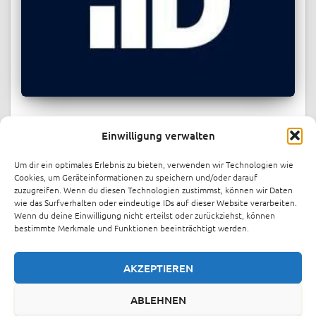
PRESSESPIEGEL
Einwilligung verwalten
Berlin energy startup indielux raises
over $1.1M in record-breaking
Um dir ein optimales Erlebnis zu bieten, verwenden wir Technologien wie
crowdfunding round
Cookies, um Geräteinformationen zu speichern und/oder darauf
zuzugreifen. Wenn du diesen Technologien zustimmst, können wir Daten
Berlin-based energy startup indielux has raised over €1
wie das Surfverhalten oder eindeutige IDs auf dieser Website verarbeiten.
Wenn du deine Einwilligung nicht erteilst oder zurückziehst, können
million through crowdinvesting platform FunderNation,
bestimmte Merkmale und Funktionen beeinträchtigt werden.
just one month after launching its funding round. The
company has now increased its target to €1.4 million.
Indielux offers patented cable
Weiterlesen
AKZEPTIEREN
ABLEHNEN