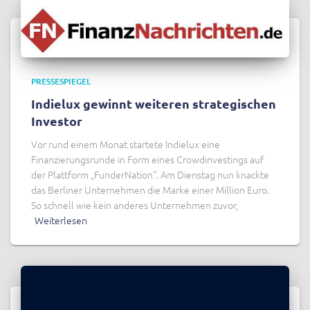
PRESSESPIEGEL
Indielux gewinnt weiteren strategischen
Investor
Vor rund einem Monat startete Indielux eine
Finanzierungsrunde in Form eines Crowdinvestings auf
der Plattform „FunderNation“. Am Dienstag nun knackte
das Berliner Unternehmen die Marke einer Million Euro.
So schnell wie kein anderes Unternehmen zuvor,
Weiterlesen