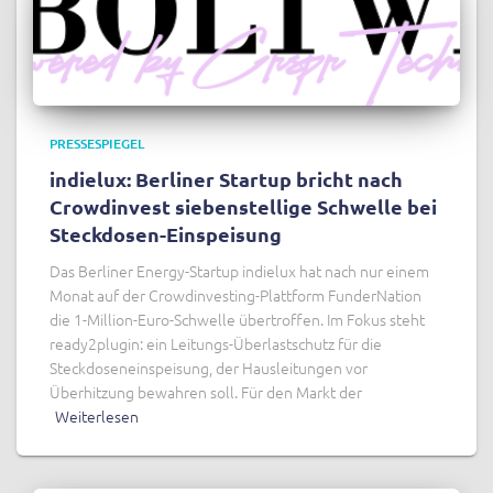
PRESSESPIEGEL
indielux: Berliner Startup bricht nach
Crowdinvest siebenstellige Schwelle bei
Steckdosen-Einspeisung
Das Berliner Energy-Startup indielux hat nach nur einem
Monat auf der Crowdinvesting-Plattform FunderNation
die 1-Million-Euro-Schwelle übertroffen. Im Fokus steht
ready2plugin: ein Leitungs-Überlastschutz für die
Steckdoseneinspeisung, der Hausleitungen vor
Überhitzung bewahren soll. Für den Markt der
Weiterlesen