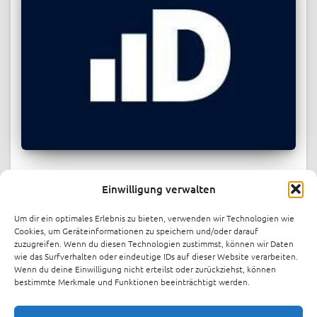
PRESSESPIEGEL
Einwilligung verwalten
Berlin energy startup indielux raises
over $1.1M in record-breaking
Um dir ein optimales Erlebnis zu bieten, verwenden wir Technologien wie
crowdfunding round
Cookies, um Geräteinformationen zu speichern und/oder darauf
zuzugreifen. Wenn du diesen Technologien zustimmst, können wir Daten
Berlin-based energy startup indielux has raised over €1
wie das Surfverhalten oder eindeutige IDs auf dieser Website verarbeiten.
Wenn du deine Einwilligung nicht erteilst oder zurückziehst, können
million through crowdinvesting platform FunderNation,
bestimmte Merkmale und Funktionen beeinträchtigt werden.
just one month after launching its funding round. The
company has now increased its target to €1.4 million.