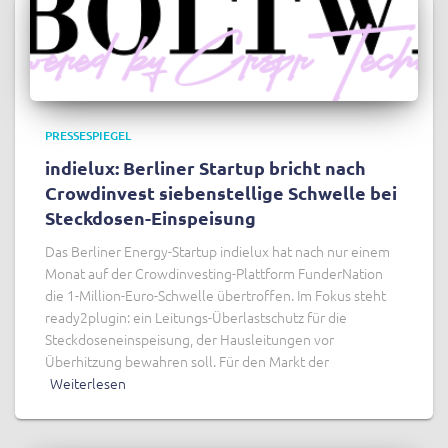
PRESSESPIEGEL
indielux: Berliner Startup bricht nach
Crowdinvest siebenstellige Schwelle bei
Steckdosen-Einspeisung
Das Berliner Energy-Startup indielux hat nach nur einem
Monat auf der Crowdinvesting-Plattform FunderNation
die 1-Million-Euro-Schwelle übertroffen. Im Fokus steht
ready2plugin: ein Leitungs-Überlastschutz für die
Steckdoseneinspeisung, der Hausleitungen vor
Überhitzung bewahren soll. Für den Markt der
Weiterlesen