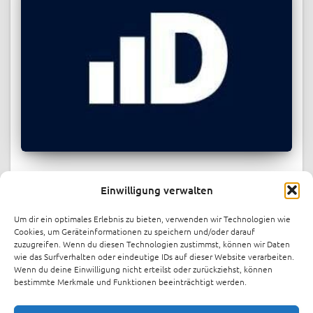
PRESSESPIEGEL
Einwilligung verwalten
Berlin energy startup indielux raises
over $1.1M in record-breaking
Um dir ein optimales Erlebnis zu bieten, verwenden wir Technologien wie
crowdfunding round
Cookies, um Geräteinformationen zu speichern und/oder darauf
zuzugreifen. Wenn du diesen Technologien zustimmst, können wir Daten
Berlin-based energy startup indielux has raised over €1
wie das Surfverhalten oder eindeutige IDs auf dieser Website verarbeiten.
Wenn du deine Einwilligung nicht erteilst oder zurückziehst, können
million through crowdinvesting platform FunderNation,
bestimmte Merkmale und Funktionen beeinträchtigt werden.
just one month after launching its funding round. The
company has now increased its target to €1.4 million.