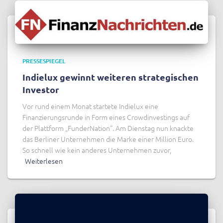
PRESSESPIEGEL
Indielux gewinnt weiteren strategischen
Investor
Vor rund einem Monat startete Indielux eine
Finanzierungsrunde in Form eines Crowdinvestings auf
der Plattform „FunderNation“. Am Dienstag nun knackte
das Berliner Unternehmen die Marke einer Million Euro.
So schnell wie kein anderes Unternehmen zuvor,
Weiterlesen