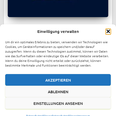
PRESSESPIEGEL
Einwilligung verwalten
Berlin energy startup indielux raises
over $1.1M in record-breaking
Um dir ein optimales Erlebnis zu bieten, verwenden wir Technologien wie
crowdfunding round
Cookies, um Geräteinformationen zu speichern und/oder darauf
zuzugreifen. Wenn du diesen Technologien zustimmst, können wir Daten
Berlin-based energy startup indielux has raised over €1
wie das Surfverhalten oder eindeutige IDs auf dieser Website verarbeiten.
Wenn du deine Einwilligung nicht erteilst oder zurückziehst, können
million through crowdinvesting platform FunderNation,
bestimmte Merkmale und Funktionen beeinträchtigt werden.
just one month after launching its funding round. The
company has now increased its target to €1.4 million.
Indielux offers patented cable
Weiterlesen
AKZEPTIEREN
ABLEHNEN
EINSTELLUNGEN ANSEHEN
IMPRESSUM
DATENSCHUTZERKLÄRUNG
ÜBER UNS
VIB
Datenschutzerklärung
Datenschutzerklärung
Impressum